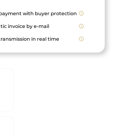
payment with buyer protection
info_outline
ic invoice by e-mail
info_outline
ransmission in real time
info_outline