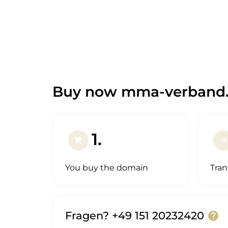
Buy now mma-verband.
1.
shopping_cart
arrow_forward
You buy the domain
Tran
Fragen? +49 151 20232420
help