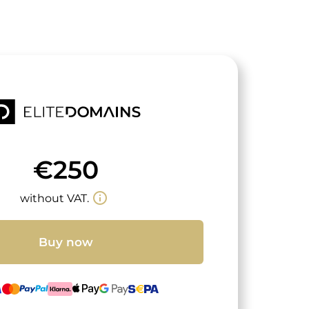
€250
info_outline
without VAT.
Buy now