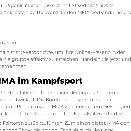
für Organisationen, die sich mit Mixed Martial Arts
ert sie sofortige Relevanz für den MMA-Verband. Passe
rtarten
omain
mma-verband.de
, um Ihre Online-Präsenz in der
 Zielgruppe effektiv zu erreichen. Handeln Sie jetzt un
Unternehmen.
MMA im Kampfsport
n letzten Jahrzehnten zu einer der populärsten und
weit entwickelt. Die Kombination verschiedener
itsu und Ringen macht MMA zu einer extrem vielseitigen
l körperliche als auch mentale Fähigkeiten erfordert.
re Faktoren zurückzuführen. Zum einen bietet MMA den
eladene Show, die sowohl Fans als auch Neulinge