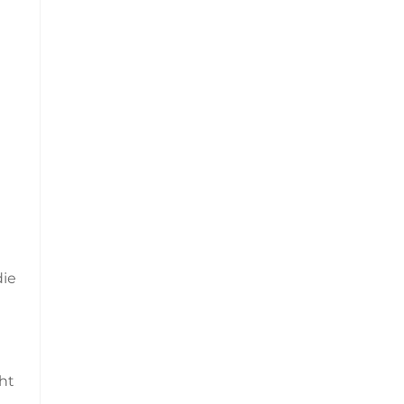
die
ht