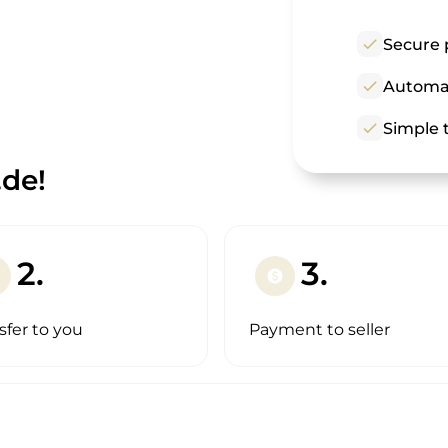
check
Secure 
check
Automat
check
Simple t
de!
2.
3.
paid
sfer to you
Payment to seller