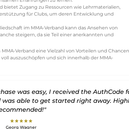
nsamen Erfahrungen zu lernen.
 bietet Zugang zu Ressourcen wie Lehrmaterialien,
nterstützung für Clubs, um deren Entwicklung und
liedschaft im MMA-Verband kann das Ansehen von
nche steigern, da sie Teil einer anerkannten und
im MMA-Verband eine Vielzahl von Vorteilen und Chance
l voll auszuschöpfen und sich innerhalb der MMA-
rchase was easy, I received the AuthCode f
was able to get started right away. High
recommended!"
star
star
star
star
star
Georg Wagner